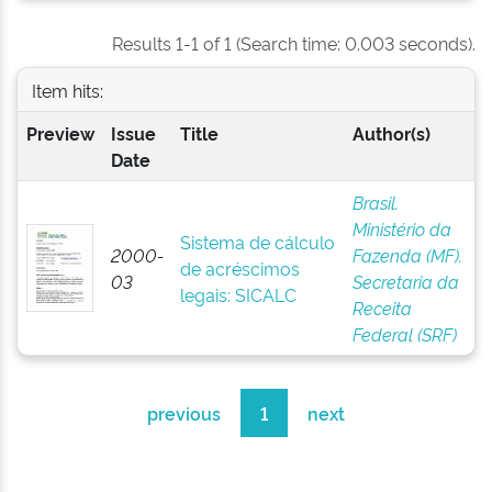
Results 1-1 of 1 (Search time: 0.003 seconds).
Item hits:
Preview
Issue
Title
Author(s)
Date
Brasil.
Ministério da
Sistema de cálculo
2000-
Fazenda (MF).
de acréscimos
03
Secretaria da
legais: SICALC
Receita
Federal (SRF)
previous
1
next