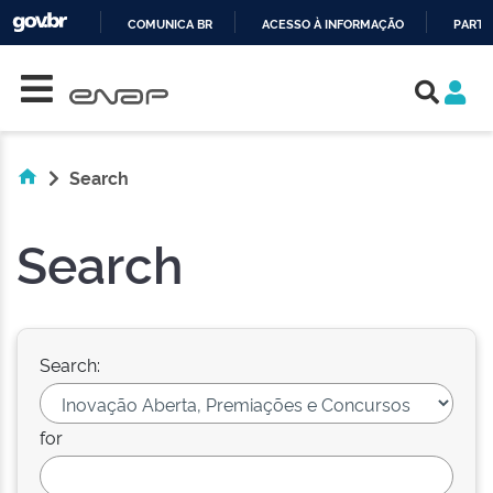
COMUNICA BR
ACESSO À INFORMAÇÃO
PARTI
Skip navigation
IR
PARA
O
CONTEÚDO
Search
Search
Search:
for