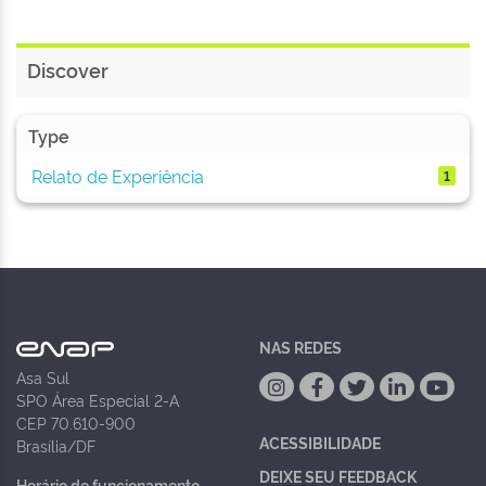
Discover
Type
Relato de Experiência
1
NAS REDES
Asa Sul
SPO Área Especial 2-A
CEP 70.610-900
ACESSIBILIDADE
Brasília/DF
DEIXE SEU FEEDBACK
Horário de funcionamento