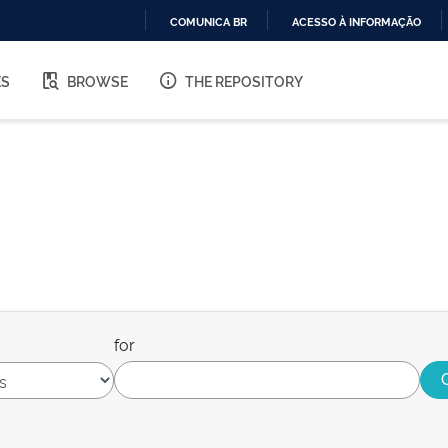
COMUNICA BR
ACESSO À INFORMAÇÃO
IR
PARA
ES
BROWSE
THE REPOSITORY
O
CONTEÚDO
for