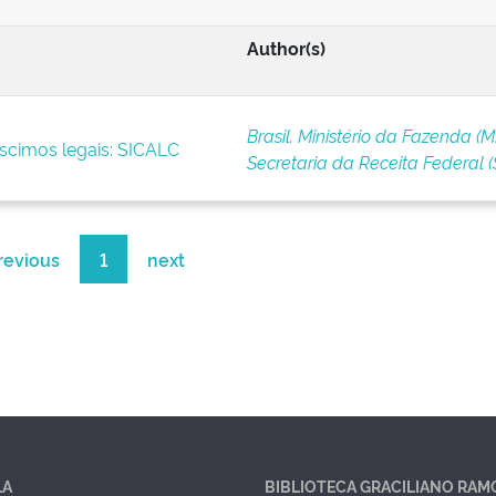
Author(s)
Brasil. Ministério da Fazenda (M
scimos legais: SICALC
Secretaria da Receita Federal (
revious
1
next
LA
BIBLIOTECA GRACILIANO RAM