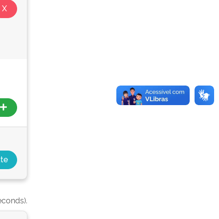
econds).