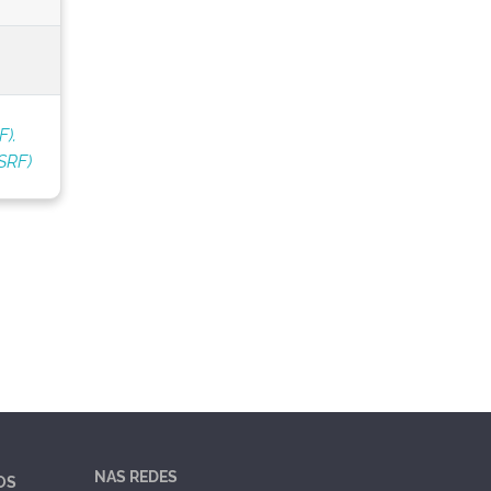
F).
SRF)
NAS REDES
OS