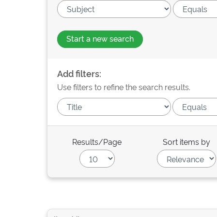
Start a new search
Add filters:
Use filters to refine the search results.
Results/Page
Sort items by