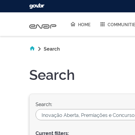
Skip navigation
HOME
COMMUNITI
Search
Search
Search:
Current filters: