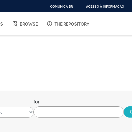
COMUNICA BR
ACESSO À INFORMAÇÃO
IR
PARA
ES
BROWSE
THE REPOSITORY
O
CONTEÚDO
for