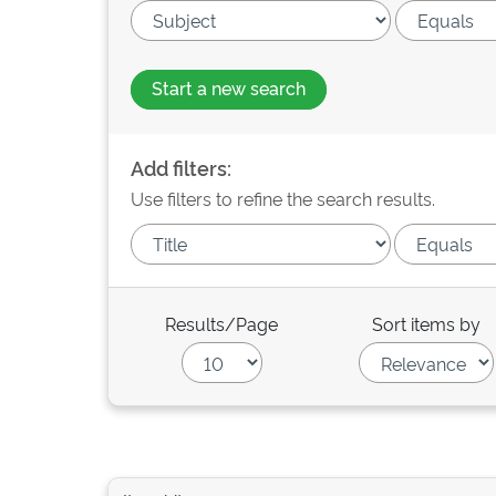
Start a new search
Add filters:
Use filters to refine the search results.
Results/Page
Sort items by