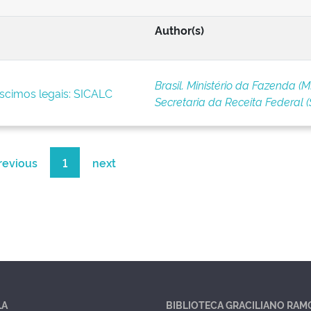
Author(s)
Brasil. Ministério da Fazenda (M
scimos legais: SICALC
Secretaria da Receita Federal (
revious
1
next
LA
BIBLIOTECA GRACILIANO RAM