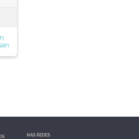
F).
SRF)
NAS REDES
OS