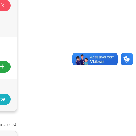
econds).