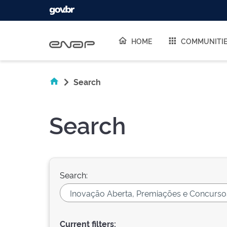
Skip navigation
HOME
COMMUNITI
Search
Search
Search:
Current filters: