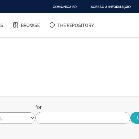
COMUNICA BR
ACESSO À INFORMAÇÃO
IR
PARA
ES
BROWSE
THE REPOSITORY
O
CONTEÚDO
for