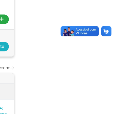
econds).
F).