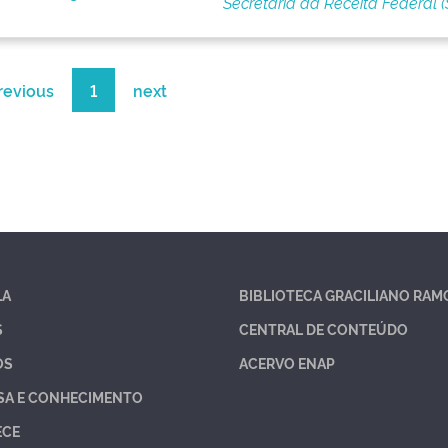
Secretaria da Receita Federal (
revious
1
next
LA
BIBLIOTECA GRACILIANO RAM
S
CENTRAL DE CONTEÚDO
OS
ACERVO ENAP
SA E CONHECIMENTO
ECE