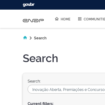
Skip navigation
HOME
COMMUNITI
Search
Search
Search:
Current filters: