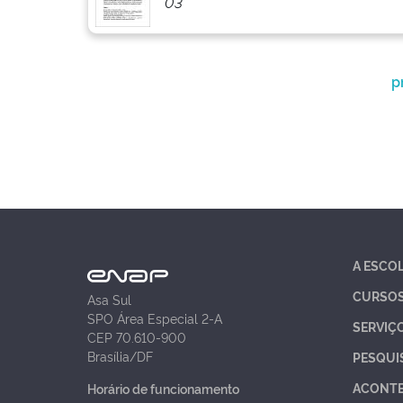
03
p
A ESCO
CURSO
Asa Sul
SPO Área Especial 2-A
SERVIÇ
CEP 70.610-900
Brasília/DF
PESQUI
ACONT
Horário de funcionamento