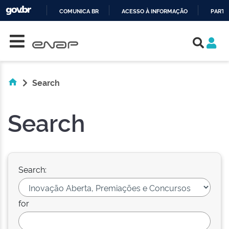
COMUNICA BR
ACESSO À INFORMAÇÃO
PARTI
Skip navigation
IR
PARA
O
CONTEÚDO
Search
Search
Search:
for