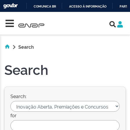
COMUNICA BR
ACESSO À INFORMAÇÃO
PARTI
Skip navigation
IR
PARA
O
CONTEÚDO
Search
Search
Search:
for