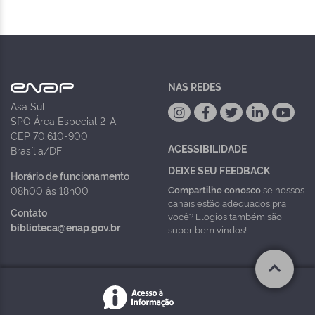
NAS REDES
Asa Sul
SPO Área Especial 2-A
CEP 70.610-900
ACESSIBILIDADE
Brasília/DF
DEIXE SEU FEEDBACK
Horário de funcionamento
Compartilhe conosco
se nossos
08h00 às 18h00
canais estão adequados pra
Contato
você? Elogios também são
biblioteca@enap.gov.br
super bem vindos!