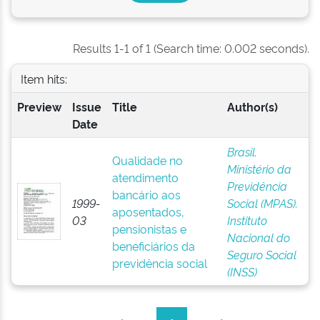
Results 1-1 of 1 (Search time: 0.002 seconds).
Item hits:
Preview
Issue
Title
Author(s)
Date
Brasil.
Qualidade no
Ministério da
atendimento
Previdência
bancário aos
1999-
Social (MPAS).
aposentados,
03
Instituto
pensionistas e
Nacional do
beneficiários da
Seguro Social
previdência social
(INSS)