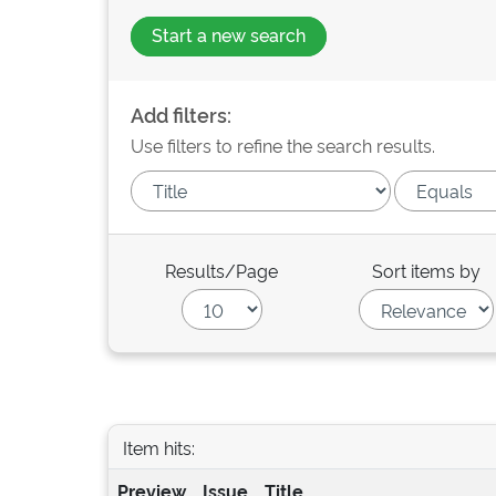
Start a new search
Add filters:
Use filters to refine the search results.
Results/Page
Sort items by
Item hits:
Preview
Issue
Title