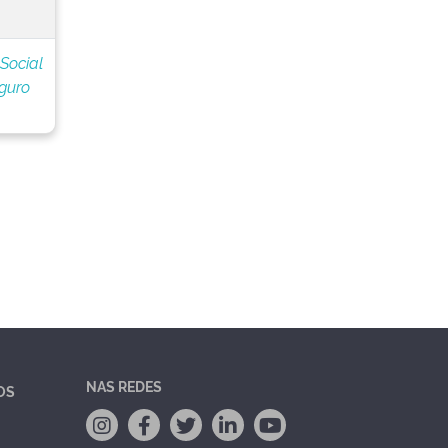
 Social
eguro
NAS REDES
OS