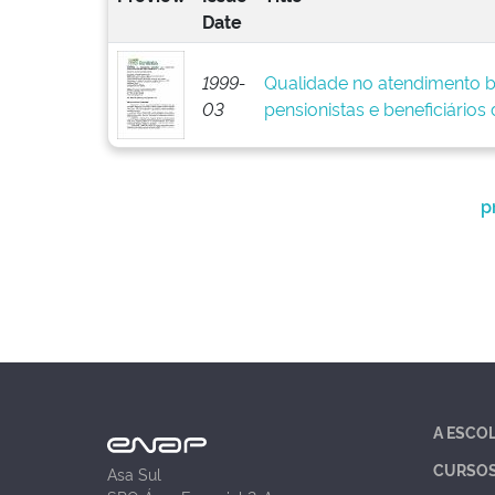
Date
1999-
Qualidade no atendimento b
03
pensionistas e beneficiários 
p
A ESCO
CURSO
Asa Sul