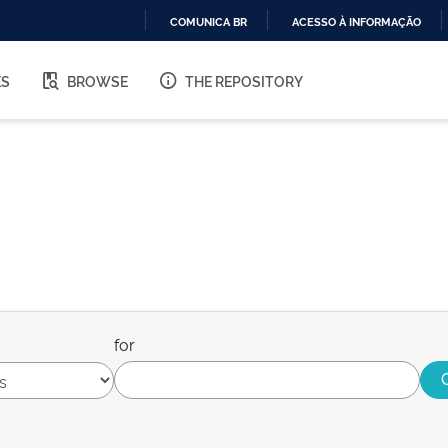
COMUNICA BR
ACESSO À INFORMAÇÃO
IR
PARA
ES
BROWSE
THE REPOSITORY
O
CONTEÚDO
for