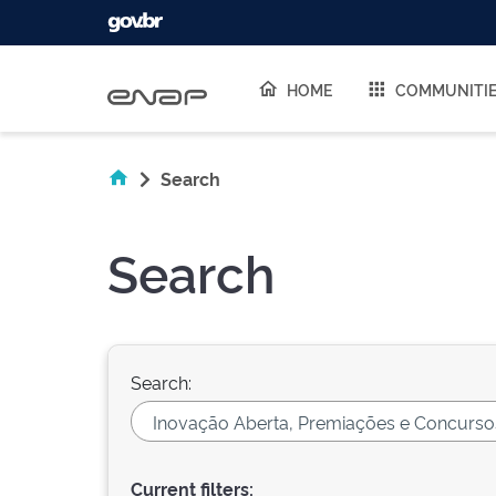
Skip navigation
HOME
COMMUNITI
Search
Search
Search:
Current filters: