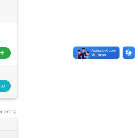
econds).