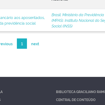
Brasil. Ministério da Previdência
ancário aos aposentados,
(MPAS). Instituto Nacional do S
da previdência social
Social (INSS)
revious
1
next
LA
BIBLIOTECA GRACILIANO RAM
S
CENTRAL DE CONTEÚDO