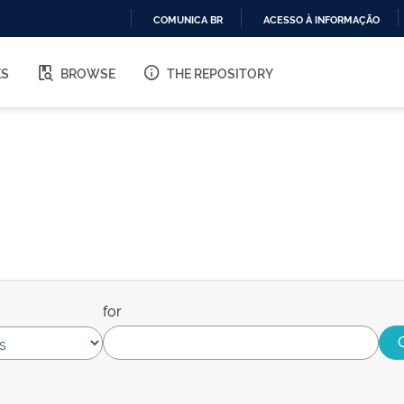
COMUNICA BR
ACESSO À INFORMAÇÃO
IR
PARA
ES
BROWSE
THE REPOSITORY
O
CONTEÚDO
for