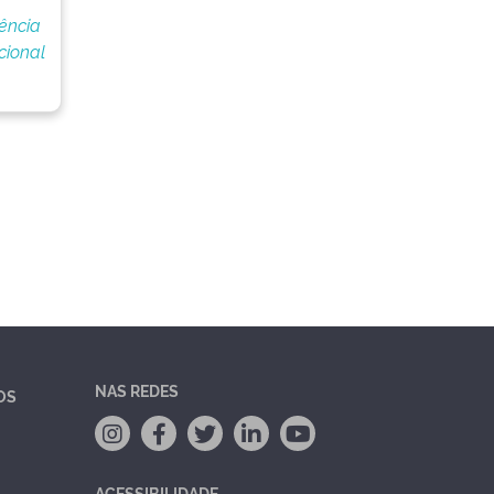
dência
cional
NAS REDES
OS
ACESSIBILIDADE