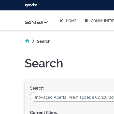
Skip navigation
HOME
COMMUNITI
Search
Search
Search:
Current filters: