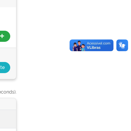
econds).