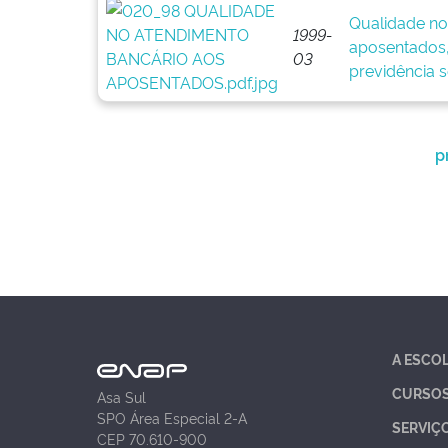
Qualidade no
1999-
aposentados, 
03
previdência s
p
A ESCO
CURSO
Asa Sul
SPO Área Especial 2-A
SERVIÇ
CEP 70.610-900