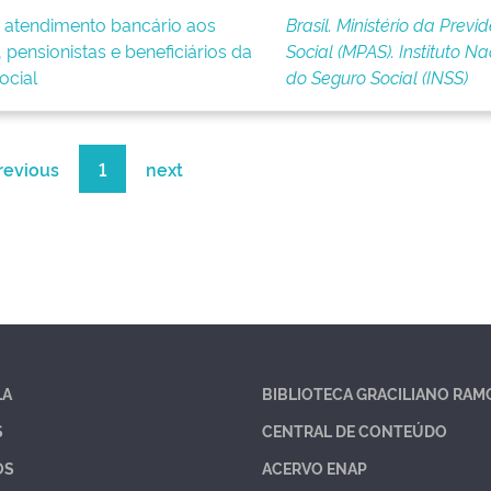
 atendimento bancário aos
Brasil. Ministério da Previ
pensionistas e beneficiários da
Social (MPAS). Instituto Na
ocial
do Seguro Social (INSS)
revious
1
next
LA
BIBLIOTECA GRACILIANO RAM
S
CENTRAL DE CONTEÚDO
OS
ACERVO ENAP