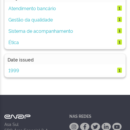
Atendimento bancário
1
Gestão da qualidade
1
Sistema de acompanhamento
1
Ética
1
Date issued
1999
1
NAS REDES
Asa Sul