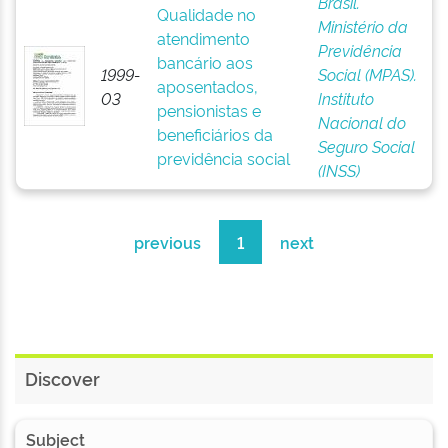
Brasil.
Qualidade no
Ministério da
atendimento
Previdência
bancário aos
1999-
Social (MPAS).
aposentados,
03
Instituto
pensionistas e
Nacional do
beneficiários da
Seguro Social
previdência social
(INSS)
previous
1
next
Discover
Subject