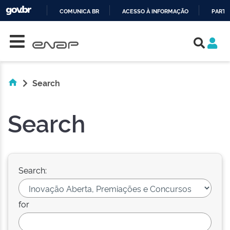
COMUNICA BR
ACESSO À INFORMAÇÃO
PARTI
Skip navigation
IR
PARA
O
CONTEÚDO
Search
Search
Search:
for