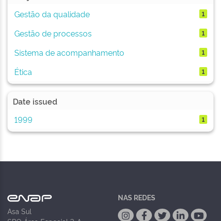
Gestão da qualidade
1
Gestão de processos
1
Sistema de acompanhamento
1
Ética
1
Date issued
1999
1
NAS REDES
Asa Sul