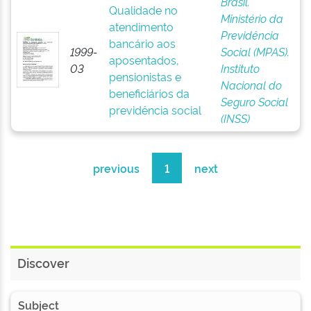
Brasil.
Qualidade no
Ministério da
atendimento
Previdência
bancário aos
1999-
Social (MPAS).
aposentados,
03
Instituto
pensionistas e
Nacional do
beneficiários da
Seguro Social
previdência social
(INSS)
previous
1
next
Discover
Subject