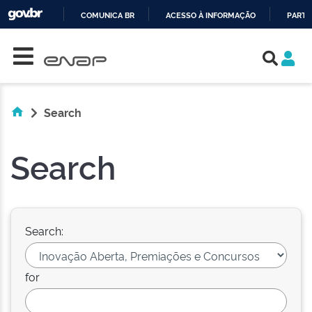
COMUNICA BR
ACESSO À INFORMAÇÃO
PARTI
Skip navigation
IR
PARA
O
CONTEÚDO
Search
Search
Search:
for