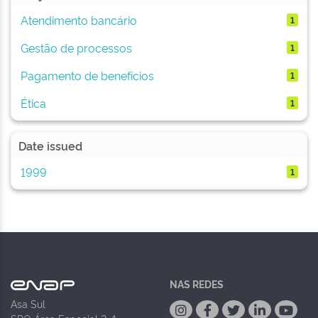
Atendimento bancário
1
Gestão de processos
1
Pagamento de benefícios
1
Ética
1
Date issued
1999
1
NAS REDES
Asa Sul