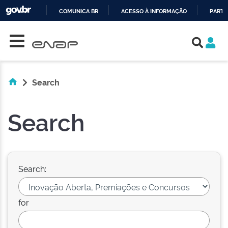
COMUNICA BR
ACESSO À INFORMAÇÃO
PARTI
Skip navigation
IR
PARA
O
CONTEÚDO
Search
Search
Search:
for