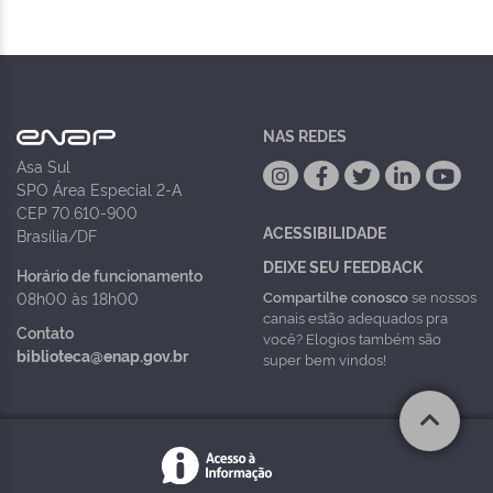
NAS REDES
Asa Sul
SPO Área Especial 2-A
CEP 70.610-900
ACESSIBILIDADE
Brasília/DF
DEIXE SEU FEEDBACK
Horário de funcionamento
Compartilhe conosco
se nossos
08h00 às 18h00
canais estão adequados pra
Contato
você? Elogios também são
biblioteca@enap.gov.br
super bem vindos!