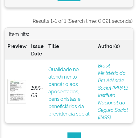
Results 1-1 of 1 (Search time: 0.021 seconds).
Item hits:
Preview
Issue
Title
Author(s)
Date
Brasil.
Qualidade no
Ministério da
atendimento
Previdência
bancário aos
1999-
Social (MPAS).
aposentados,
03
Instituto
pensionistas e
Nacional do
beneficiários da
Seguro Social
previdência social
(INSS)