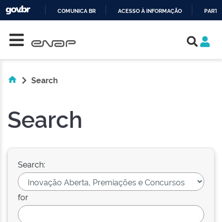
COMUNICA BR
ACESSO À INFORMAÇÃO
PARTI
Skip navigation
IR
PARA
O
CONTEÚDO
Search
Search
Search:
for