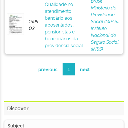
Brasil.
Qualidade no
Ministério da
atendimento
Previdência
bancário aos
1999-
Social (MPAS).
aposentados,
03
Instituto
pensionistas e
Nacional do
beneficiários da
Seguro Social
previdência social
(INSS)
previous
1
next
Discover
Subject