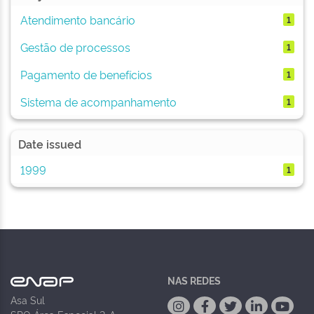
Atendimento bancário
1
Gestão de processos
1
Pagamento de benefícios
1
Sistema de acompanhamento
1
Date issued
1999
1
NAS REDES
Asa Sul