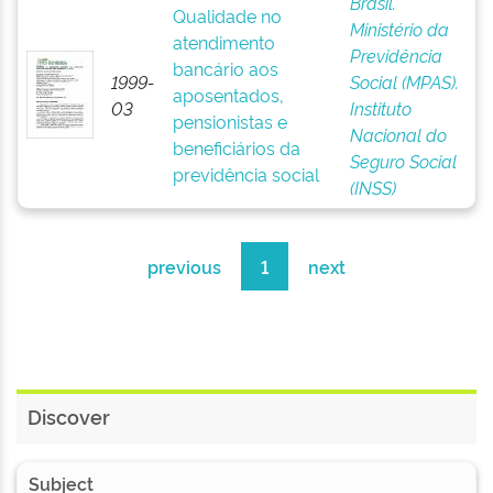
Brasil.
Qualidade no
Ministério da
atendimento
Previdência
bancário aos
1999-
Social (MPAS).
aposentados,
03
Instituto
pensionistas e
Nacional do
beneficiários da
Seguro Social
previdência social
(INSS)
previous
1
next
Discover
Subject