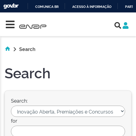
COMUNICA BR
ACESSO À INFORMAÇÃO
PARTI
Skip navigation
IR
PARA
O
CONTEÚDO
Search
Search
Search:
for