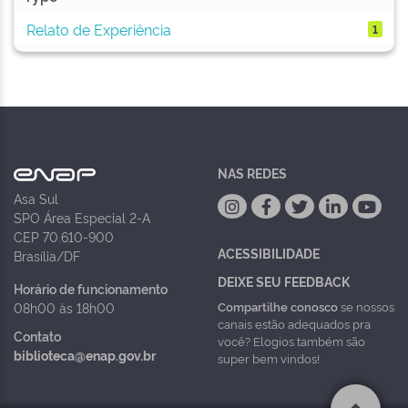
Relato de Experiência
1
NAS REDES
Asa Sul
SPO Área Especial 2-A
CEP 70.610-900
ACESSIBILIDADE
Brasília/DF
DEIXE SEU FEEDBACK
Horário de funcionamento
Compartilhe conosco
se nossos
08h00 às 18h00
canais estão adequados pra
Contato
você? Elogios também são
biblioteca@enap.gov.br
super bem vindos!