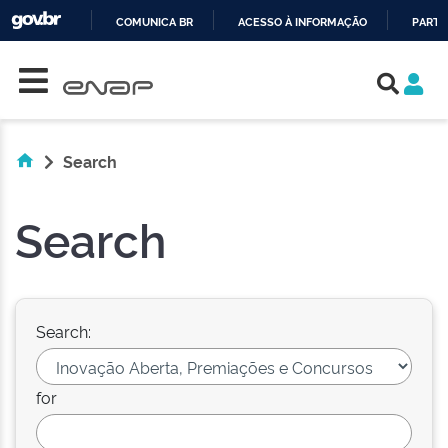
COMUNICA BR
ACESSO À INFORMAÇÃO
PARTI
Skip navigation
IR
PARA
O
CONTEÚDO
Search
Search
Search:
for