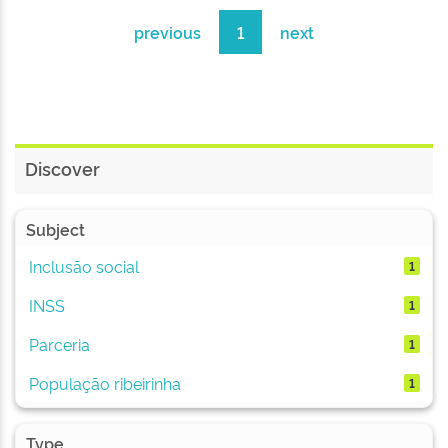
previous
1
next
Discover
Subject
Inclusão social
1
INSS
1
Parceria
1
População ribeirinha
1
Type