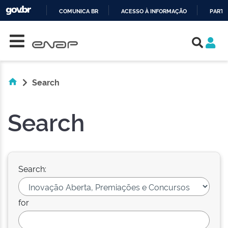
COMUNICA BR
ACESSO À INFORMAÇÃO
PARTI
Skip navigation
IR
PARA
O
CONTEÚDO
Search
Search
Search:
for