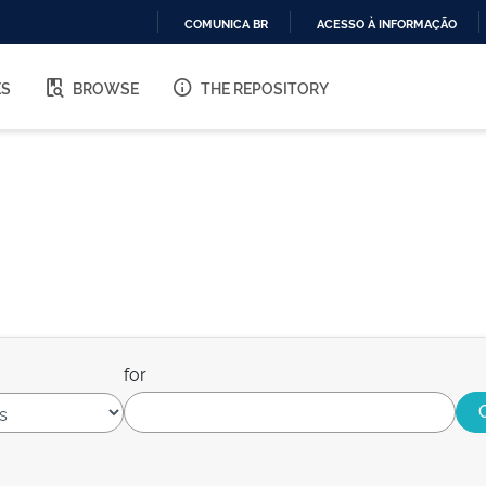
COMUNICA BR
ACESSO À INFORMAÇÃO
IR
PARA
ES
BROWSE
THE REPOSITORY
O
CONTEÚDO
for