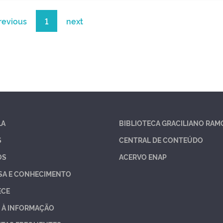
revious
1
next
LA
BIBLIOTECA GRACILIANO RAM
S
CENTRAL DE CONTEÚDO
OS
ACERVO ENAP
SA E CONHECIMENTO
ECE
 À INFORMAÇÃO