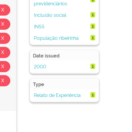
previdenciários
Inclusão social
1
INSS
1
População ribeirinha
1
Date issued
2000
1
Type
Relato de Experiência
1