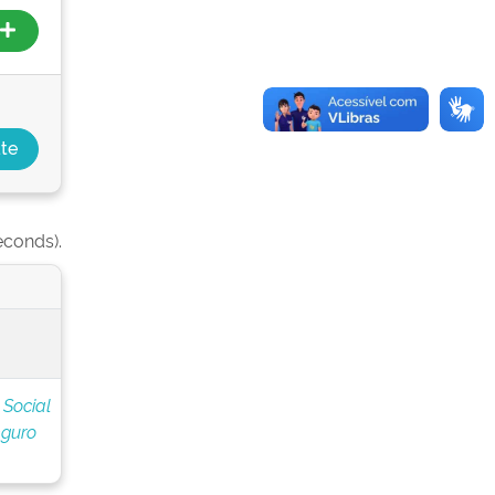
econds).
 Social
eguro