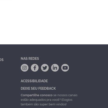
NAS REDES
OS
ACESSIBILIDADE
DEIXE SEU FEEDBACK
Compartilhe conosco
se nossos canais
estão adequados pra você? Elogios
também são super bem vindos!