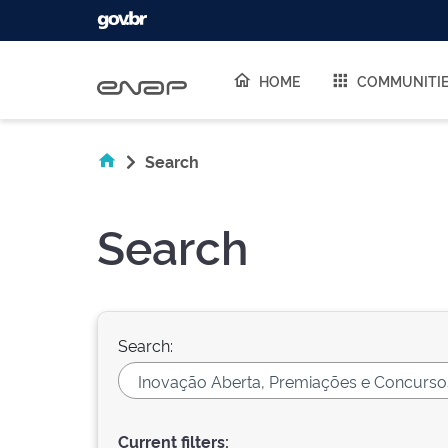
Skip navigation
HOME
COMMUNITI
Search
Search
Search:
Current filters: