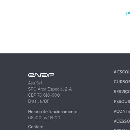
p
A ESCO
CURSO
Asa Sul
SPO Área Especial 2-A
SERVIÇ
CEP 70.610-900
Brasília/DF
PESQUI
ACONT
Horário de funcionamento
08h00 às 18h00
ACESSO
Contato