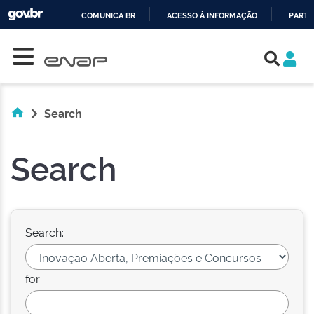
COMUNICA BR
ACESSO À INFORMAÇÃO
PARTI
Skip navigation
IR
PARA
O
CONTEÚDO
Search
Search
Search:
for