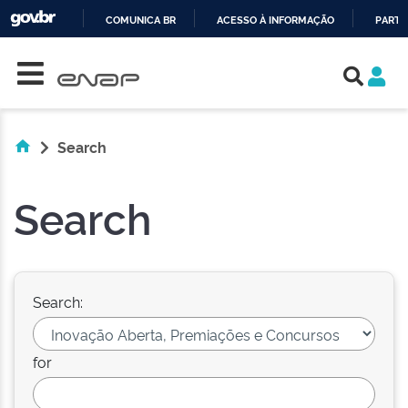
COMUNICA BR
ACESSO À INFORMAÇÃO
PARTI
Skip navigation
IR
PARA
O
CONTEÚDO
Search
Search
Search:
for