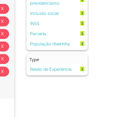
previdenciários
Inclusão social
1
INSS
1
Parceria
1
População ribeirinha
1
Type
Relato de Experiência
1