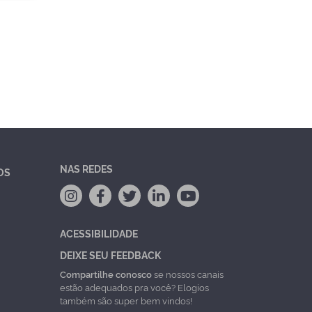
NAS REDES
OS
ACESSIBILIDADE
DEIXE SEU FEEDBACK
Compartilhe conosco
se nossos canais
estão adequados pra você? Elogios
também são super bem vindos!