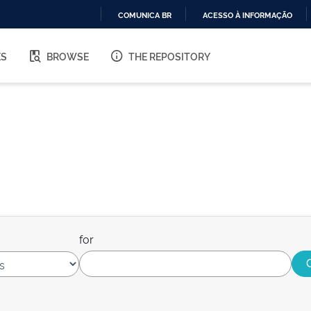
COMUNICA BR
ACESSO À INFORMAÇÃO
IR
PARA
ES
BROWSE
THE REPOSITORY
O
CONTEÚDO
for