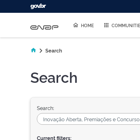
Skip navigation
HOME
COMMUNITI
Search
Search
Search:
Current filters: