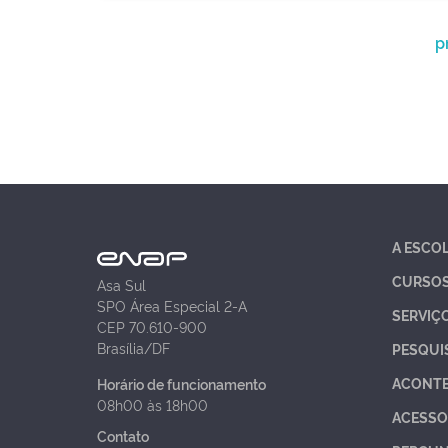
p
A ESCO
CURSO
Asa Sul
SPO Área Especial 2-A
SERVIÇ
CEP 70.610-900
Brasília/DF
PESQUI
ACONT
Horário de funcionamento
08h00 às 18h00
ACESSO
Contato