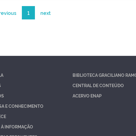
revious
1
next
LA
BIBLIOTECA GRACILIANO RAM
S
CENTRAL DE CONTEÚDO
OS
ACERVO ENAP
SA E CONHECIMENTO
ECE
 À INFORMAÇÃO