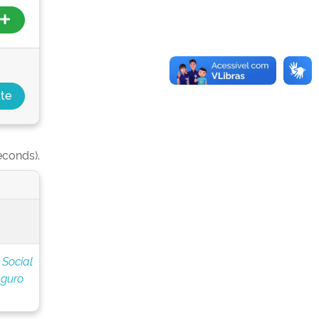
econds).
 Social
eguro