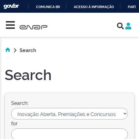
COMUNICA BR
ACESSO À INFORMAÇÃO
PARTI
Skip navigation
IR
PARA
O
CONTEÚDO
Search
Search
Search:
for