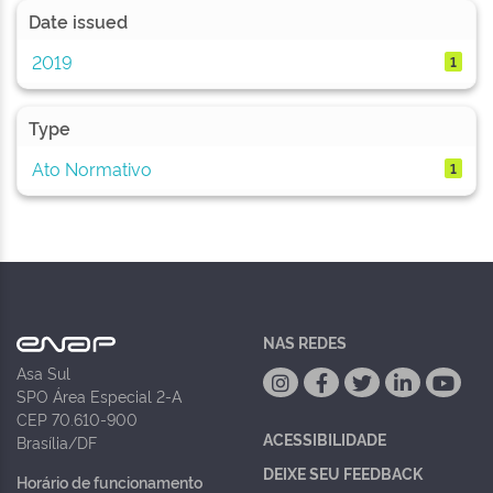
Date issued
2019
1
Type
Ato Normativo
1
NAS REDES
Asa Sul
SPO Área Especial 2-A
CEP 70.610-900
ACESSIBILIDADE
Brasília/DF
DEIXE SEU FEEDBACK
Horário de funcionamento