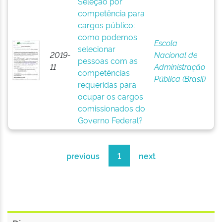
Seleção por
competência para
cargos público:
como podemos
Escola
selecionar
2019-
Nacional de
pessoas com as
11
Administração
competências
Pública (Brasil)
requeridas para
ocupar os cargos
comissionados do
Governo Federal?
previous
1
next