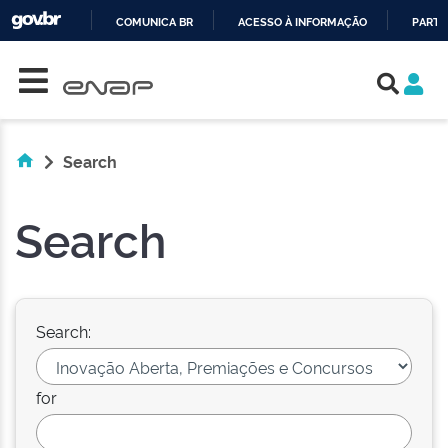
COMUNICA BR
ACESSO À INFORMAÇÃO
PARTI
Skip navigation
IR
PARA
O
CONTEÚDO
Search
Search
Search:
for