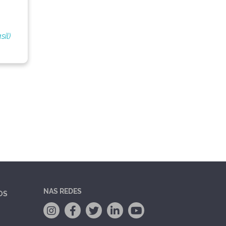
il)
NAS REDES
OS