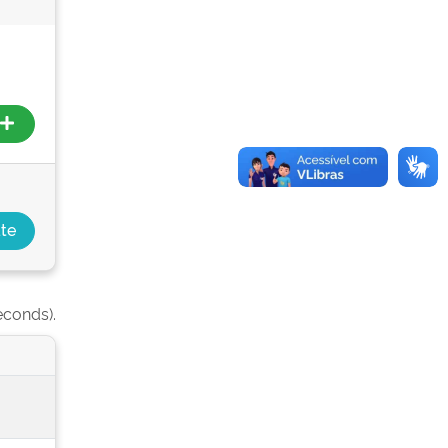
econds).