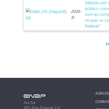
Seleção por 
público: com
2019-
com as compe
11
ocupar os c
Federal?
p
A ESCO
CURSO
Asa Sul
SPO Área Especial 2-A