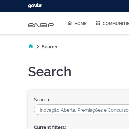
Skip navigation
HOME
COMMUNITI
Search
Search
Search:
Current filters: