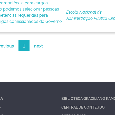
competência para cargos
o podemos selecionar pessoas
Escola Nacional de
tências requeridas para
Administração Pública (Bras
argos comissionados do Governo
revious
1
next
LA
BIBLIOTECA GRACILIANO RAM
S
CENTRAL DE CONTEÚDO