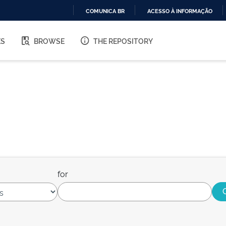
COMUNICA BR
ACESSO À INFORMAÇÃO
IR
PARA
ES
BROWSE
THE REPOSITORY
O
CONTEÚDO
for