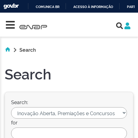
COMUNICA BR
ACESSO À INFORMAÇÃO
PARTI
Skip navigation
IR
PARA
O
CONTEÚDO
Search
Search
Search:
for