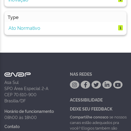
Type
Ato Normativo
1
NAS REDES
Asa Sul
SPO Área Especial 2-A
CEP 70.610-900
ACESSIBILIDADE
Brasília/DF
DEIXE SEU FEEDBACK
Horário de funcionamento
Compartilhe conosco
se nossos
08h00 às 18h00
canais estão adequados pra
Contato
você? Elogios também são