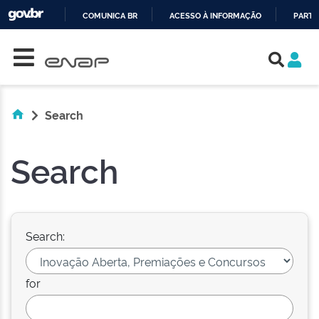
COMUNICA BR
ACESSO À INFORMAÇÃO
PARTI
Skip navigation
IR
PARA
O
CONTEÚDO
Search
Search
Search:
for