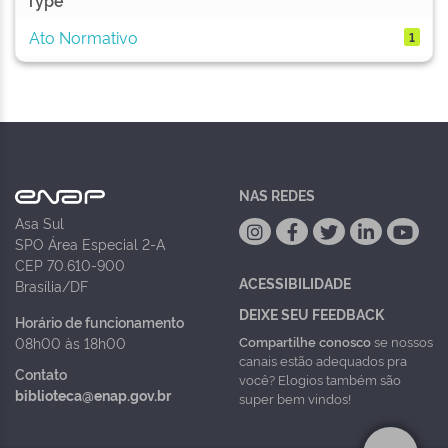
Type
Ato Normativo
1
NAS REDES
Asa Sul
SPO Área Especial 2-A
CEP 70.610-900
ACESSIBILIDADE
Brasília/DF
DEIXE SEU FEEDBACK
Horário de funcionamento
Compartilhe conosco
se nossos
08h00 às 18h00
canais estão adequados pra
Contato
você? Elogios também são
biblioteca@enap.gov.br
super bem vindos!