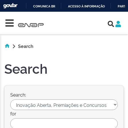
COMUNICA BR
ACESSO À INFORMAÇÃO
PARTI
Skip navigation
IR
PARA
O
CONTEÚDO
Search
Search
Search:
for