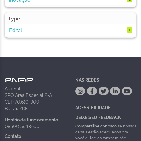
Type
Edital
1
NAS REDES
Asa Sul
SPO Área Especial 2-A
CEP 70.610-900
ACESSIBILIDADE
Brasília/DF
DEIXE SEU FEEDBACK
Horário de funcionamento
Compartilhe conosco
se nossos
08h00 às 18h00
canais estão adequados pra
Contato
você? Elogios também são