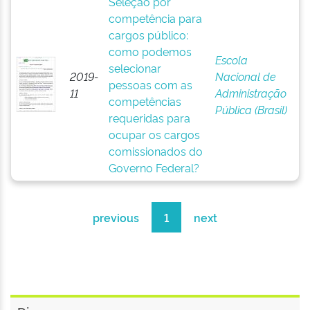
Seleção por
competência para
cargos público:
como podemos
Escola
selecionar
2019-
Nacional de
pessoas com as
11
Administração
competências
Pública (Brasil)
requeridas para
ocupar os cargos
comissionados do
Governo Federal?
previous
1
next