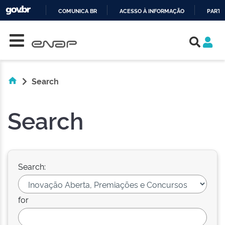
COMUNICA BR
ACESSO À INFORMAÇÃO
PARTI
Skip navigation
IR
PARA
O
CONTEÚDO
Search
Search
Search:
for