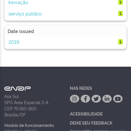
inovação
1
serviço público
1
Date issued
2019
1
NAS REDES
Asa Sul
SPO Área Especial 2-A
CEP 70.610-900
ACESSIBILIDADE
Brasília/DF
DEIXE SEU FEEDBACK
Horário de funcionamento
Compartilhe conosco
se nossos