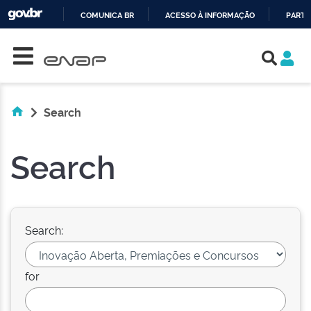
COMUNICA BR
ACESSO À INFORMAÇÃO
PARTI
Skip navigation
IR
PARA
O
CONTEÚDO
Search
Search
Search:
for