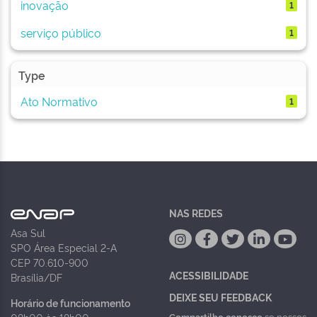
inovação
1
serviço público
1
Type
Ato Normativo
1
NAS REDES
Asa Sul
SPO Área Especial 2-A
CEP 70.610-900
ACESSIBILIDADE
Brasília/DF
DEIXE SEU FEEDBACK
Horário de funcionamento
Compartilhe conosco
se nossos