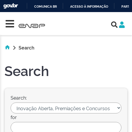
COMUNICA BR
ACESSO À INFORMAÇÃO
PARTI
Skip navigation
IR
PARA
O
CONTEÚDO
Search
Search
Search:
for