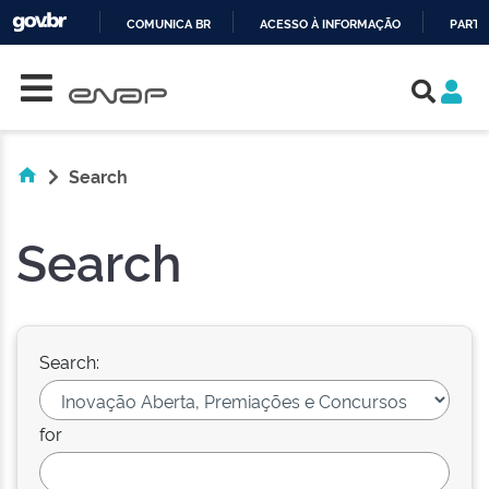
COMUNICA BR
ACESSO À INFORMAÇÃO
PARTI
Skip navigation
IR
PARA
O
CONTEÚDO
Search
Search
Search:
for