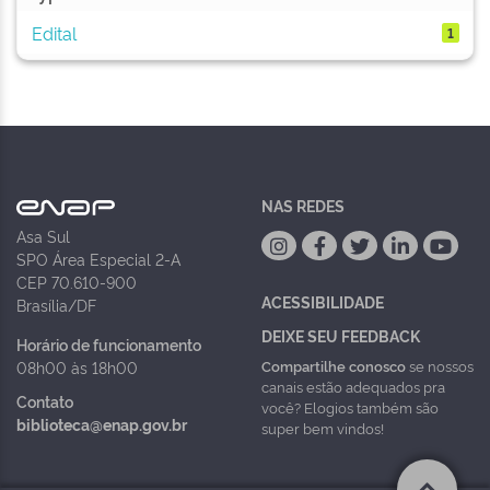
Edital
1
NAS REDES
Asa Sul
SPO Área Especial 2-A
CEP 70.610-900
ACESSIBILIDADE
Brasília/DF
DEIXE SEU FEEDBACK
Horário de funcionamento
Compartilhe conosco
se nossos
08h00 às 18h00
canais estão adequados pra
Contato
você? Elogios também são
biblioteca@enap.gov.br
super bem vindos!