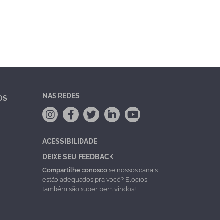
NAS REDES
OS
ACESSIBILIDADE
DEIXE SEU FEEDBACK
Compartilhe conosco
se nossos canais
estão adequados pra você? Elogios
também são super bem vindos!