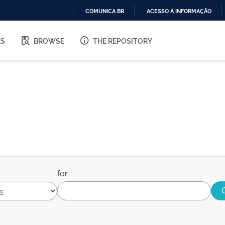
COMUNICA BR
ACESSO À INFORMAÇÃO
IR
PARA
ES
BROWSE
THE REPOSITORY
O
CONTEÚDO
for