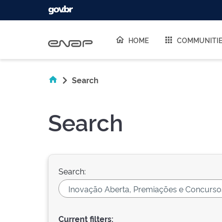
Skip navigation
HOME
COMMUNITI
Search
Search
Search:
Current filters: