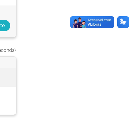
econds).