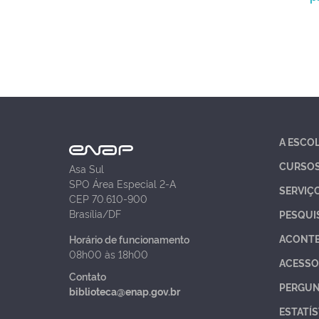
A ESCO
CURSO
Asa Sul
SPO Área Especial 2-A
SERVIÇ
CEP 70.610-900
Brasília/DF
PESQUI
ACONT
Horário de funcionamento
08h00 às 18h00
ACESSO
Contato
PERGUN
biblioteca@enap.gov.br
ESTATÍS