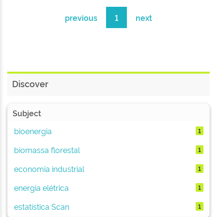
previous
1
next
Discover
Subject
bioenergia
1
biomassa florestal
1
economia industrial
1
energia elétrica
1
estatística Scan
1