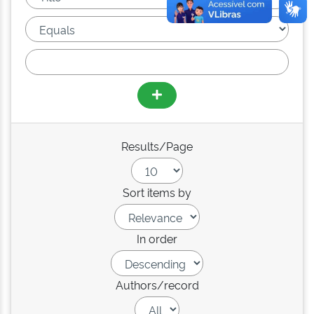
Results/Page
Sort items by
In order
Authors/record