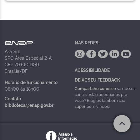
NAS REDES
Asa Sul
SPO Área Especial 2-A
CEP 70.610-900
ACESSIBILIDADE
Brasília/DF
DEIXE SEU FEEDBACK
Horário de funcionamento
Compartilhe conosco
se nossos
08h00 às 18h00
canais estão adequados pra
Contato
você? Elogios também são
biblioteca@enap.gov.br
super bem vindos!