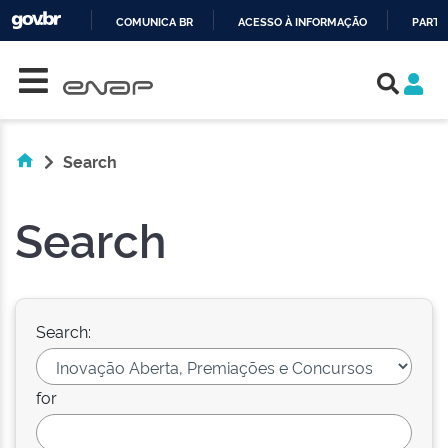
COMUNICA BR
ACESSO À INFORMAÇÃO
PARTI
Skip navigation
IR
PARA
O
CONTEÚDO
Search
Search
Search:
for