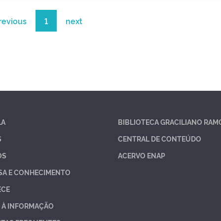
revious
1
next
LA
BIBLIOTECA GRACILIANO RAM
S
CENTRAL DE CONTEÚDO
OS
ACERVO ENAP
SA E CONHECIMENTO
ECE
 À INFORMAÇÃO