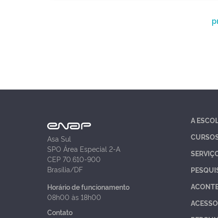
p
A ESCO
CURSO
Asa Sul
SPO Área Especial 2-A
SERVIÇ
CEP 70.610-900
Brasília/DF
PESQUI
ACONT
Horário de funcionamento
08h00 às 18h00
ACESSO
Contato