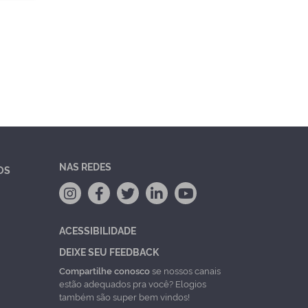
NAS REDES
OS
ACESSIBILIDADE
DEIXE SEU FEEDBACK
Compartilhe conosco
se nossos canais
estão adequados pra você? Elogios
também são super bem vindos!