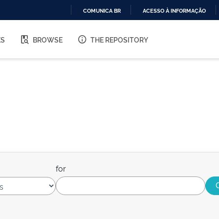
COMUNICA BR
ACESSO À INFORMAÇÃO
IR
PARA
ES
BROWSE
THE REPOSITORY
O
CONTEÚDO
for