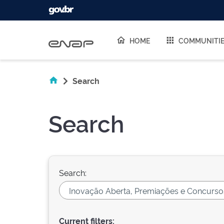
Skip navigation
HOME
COMMUNITI
Search
Search
Search:
Current filters: