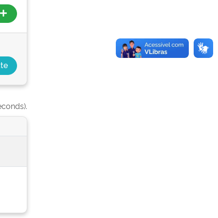
econds).