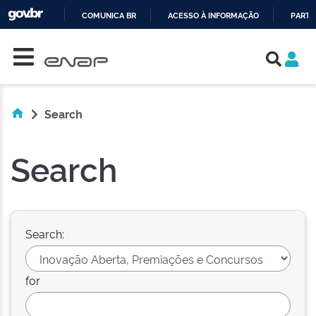
COMUNICA BR
ACESSO À INFORMAÇÃO
PARTI
Skip navigation
IR
PARA
O
CONTEÚDO
Search
Search
Search:
for