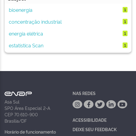
bioenergia
1
concentração industrial
1
energia elétrica
1
estatística Scan
1
NAS REDES
Asa Sul
SPO Área Especial 2-A
CEP 70.610-900
ACESSIBILIDADE
Brasília/DF
DEIXE SEU FEEDBACK
Horário de funcionamento