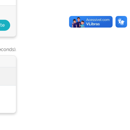
econds).