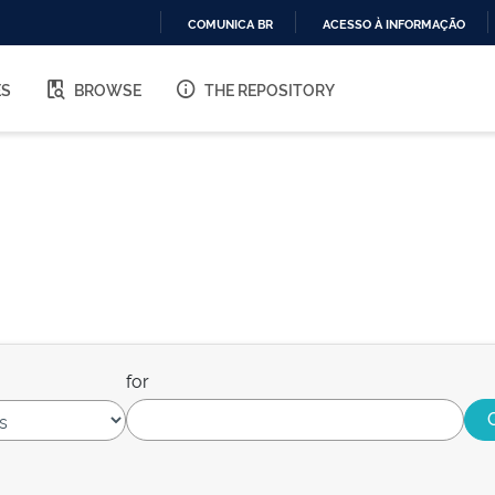
COMUNICA BR
ACESSO À INFORMAÇÃO
IR
PARA
ES
BROWSE
THE REPOSITORY
O
CONTEÚDO
for