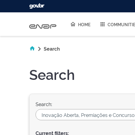
Skip navigation
HOME
COMMUNITI
Search
Search
Search:
Current filters: