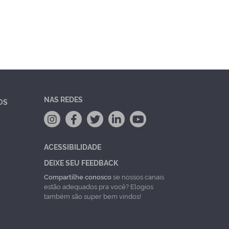
NAS REDES
OS
ACESSIBILIDADE
DEIXE SEU FEEDBACK
Compartilhe conosco
se nossos canais
estão adequados pra você? Elogios
também são super bem vindos!