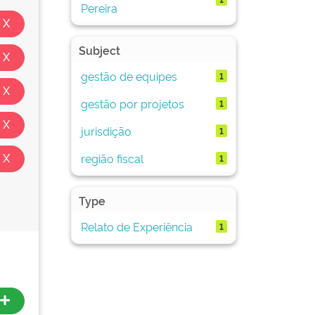
Pereira
Subject
gestão de equipes
1
gestão por projetos
1
jurisdição
1
região fiscal
1
Type
Relato de Experiência
1