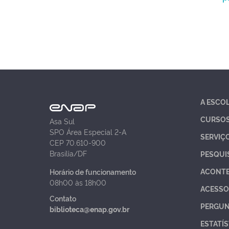
A ESCO
CURSO
Asa Sul
SPO Área Especial 2-A
SERVIÇ
CEP 70.610-900
Brasília/DF
PESQUI
ACONT
Horário de funcionamento
08h00 às 18h00
ACESSO
Contato
PERGUN
biblioteca@enap.gov.br
ESTATÍS