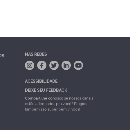
NAS REDES
OS
ACESSIBILIDADE
DEIXE SEU FEEDBACK
Compartilhe conosco
se nossos canais
estão adequados pra você? Elogios
também são super bem vindos!