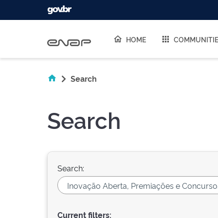
Skip navigation
HOME
COMMUNITI
Search
Search
Search:
Current filters: