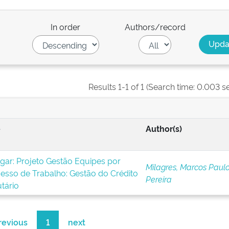
In order
Authors/record
Results 1-1 of 1 (Search time: 0.003 s
e
Author(s)
ugar: Projeto Gestão Equipes por
Milagres, Marcos Paul
esso de Trabalho: Gestão do Crédito
Pereira
utário
revious
1
next