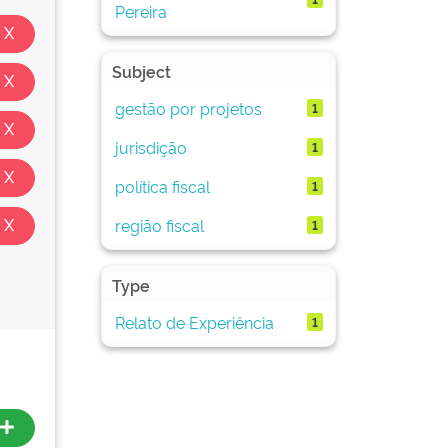
Pereira
Subject
gestão por projetos
1
jurisdição
1
política fiscal
1
região fiscal
1
Type
Relato de Experiência
1