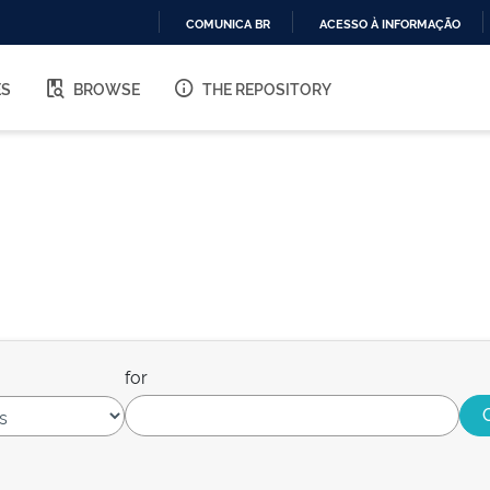
COMUNICA BR
ACESSO À INFORMAÇÃO
IR
PARA
ES
BROWSE
THE REPOSITORY
O
CONTEÚDO
for