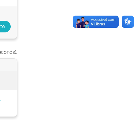
econds).
o