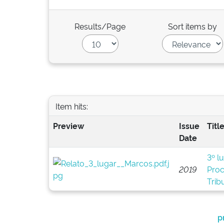
Results/Page
Sort items by
Item hits:
Preview
Issue
Titl
Date
3º l
2019
Proc
Trib
p