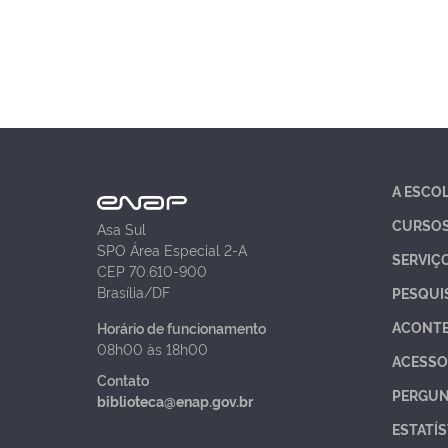
A ESCO
CURSO
Asa Sul
SPO Área Especial 2-A
SERVIÇ
CEP 70.610-900
Brasília/DF
PESQUI
ACONT
Horário de funcionamento
08h00 às 18h00
ACESSO
Contato
PERGUN
biblioteca@enap.gov.br
ESTATÍS