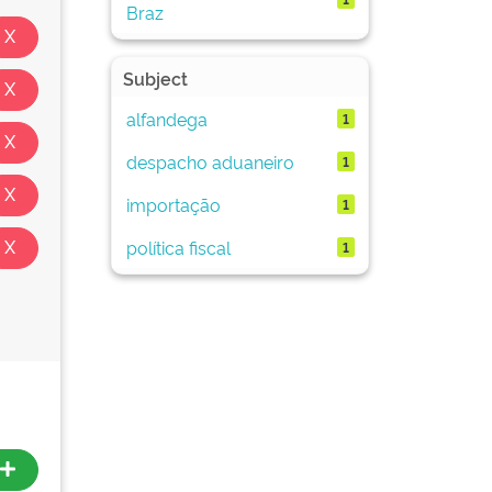
Braz
Subject
alfandega
1
despacho aduaneiro
1
importação
1
política fiscal
1