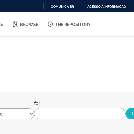
COMUNICA BR
ACESSO À INFORMAÇÃO
IR
PARA
ES
BROWSE
THE REPOSITORY
O
CONTEÚDO
for