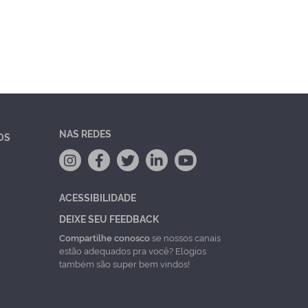
NAS REDES
OS
ACESSIBILIDADE
DEIXE SEU FEEDBACK
Compartilhe conosco
se nossos canais
estão adequados pra você? Elogios
também são super bem vindos!