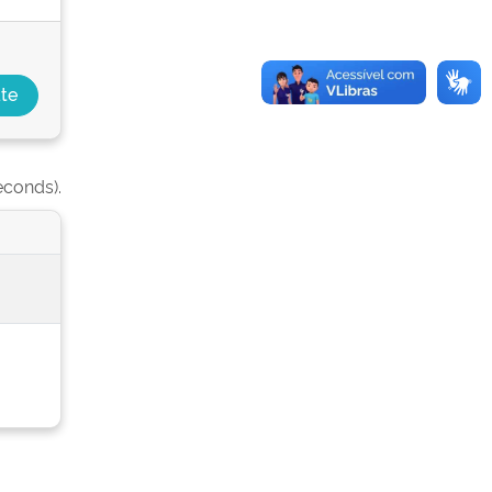
econds).