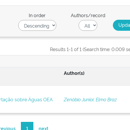
In order
Authors/record
Results 1-1 of 1 (Search time: 0.009 s
Author(s)
ortação sobre Águas OEA
Zenóbio Junior, Elmo Braz
revious
1
next