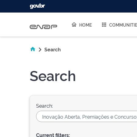
Skip navigation
HOME
COMMUNITI
Search
Search
Search:
Current filters: