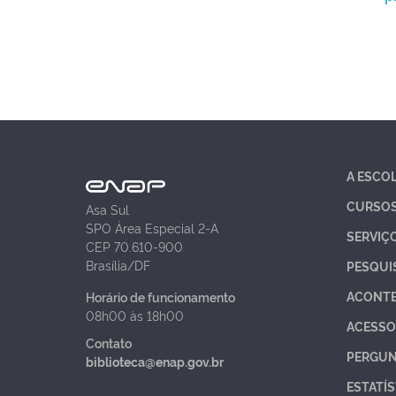
A ESCO
CURSO
Asa Sul
SPO Área Especial 2-A
SERVIÇ
CEP 70.610-900
Brasília/DF
PESQUI
ACONT
Horário de funcionamento
08h00 às 18h00
ACESSO
Contato
PERGUN
biblioteca@enap.gov.br
ESTATÍS