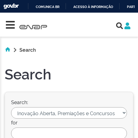
COMUNICA BR
ACESSO À INFORMAÇÃO
PARTI
Skip navigation
IR
PARA
O
CONTEÚDO
Search
Search
Search:
for