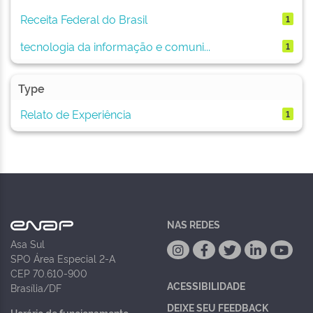
Receita Federal do Brasil
1
tecnologia da informação e comuni...
1
Type
Relato de Experiência
1
NAS REDES
Asa Sul
SPO Área Especial 2-A
CEP 70.610-900
ACESSIBILIDADE
Brasília/DF
DEIXE SEU FEEDBACK
Horário de funcionamento