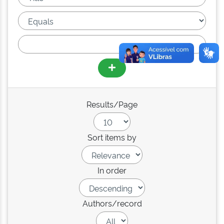
Results/Page
Sort items by
In order
Authors/record