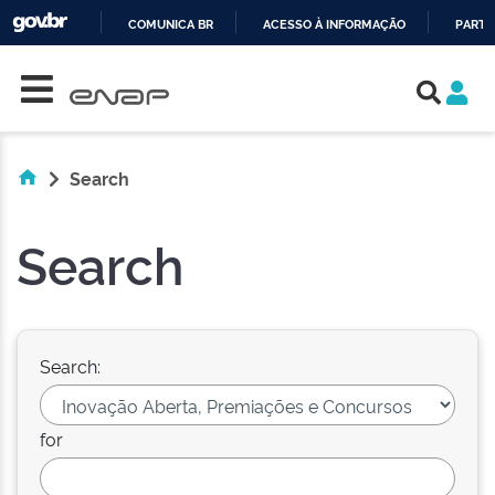
COMUNICA BR
ACESSO À INFORMAÇÃO
PARTI
Skip navigation
IR
PARA
O
CONTEÚDO
Search
Search
Search:
for