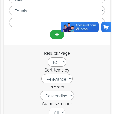
Results/Page
Sort items by
In order
Authors/record