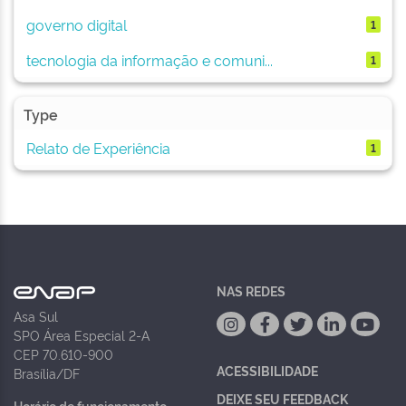
governo digital
1
tecnologia da informação e comuni...
1
Type
Relato de Experiência
1
NAS REDES
Asa Sul
SPO Área Especial 2-A
CEP 70.610-900
ACESSIBILIDADE
Brasília/DF
DEIXE SEU FEEDBACK
Horário de funcionamento