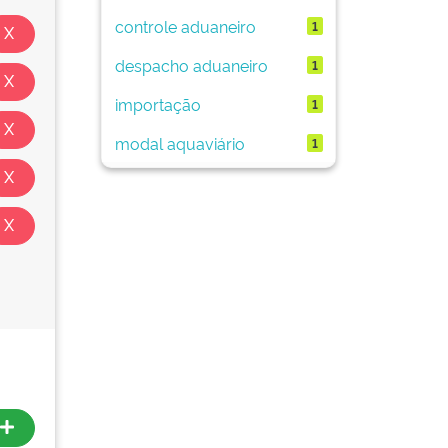
controle aduaneiro
1
despacho aduaneiro
1
importação
1
modal aquaviário
1