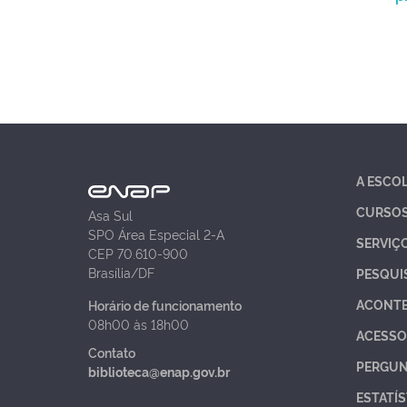
A ESCO
CURSO
Asa Sul
SPO Área Especial 2-A
SERVIÇ
CEP 70.610-900
Brasília/DF
PESQUI
ACONT
Horário de funcionamento
08h00 às 18h00
ACESSO
Contato
PERGUN
biblioteca@enap.gov.br
ESTATÍS