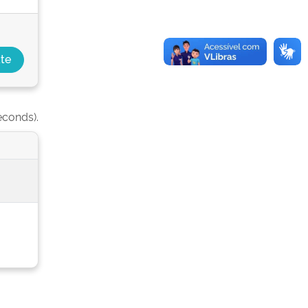
econds).