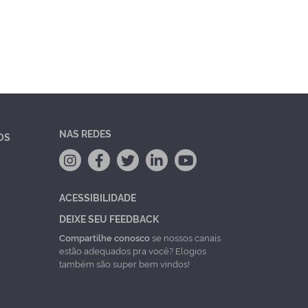
NAS REDES
OS
ACESSIBILIDADE
DEIXE SEU FEEDBACK
Compartilhe conosco
se nossos canais
estão adequados pra você? Elogios
também são super bem vindos!