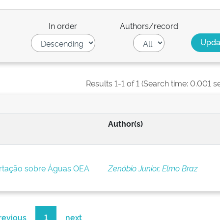
In order
Authors/record
Results 1-1 of 1 (Search time: 0.001 s
Author(s)
ortação sobre Águas OEA
Zenóbio Junior, Elmo Braz
revious
1
next