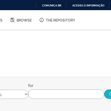
COMUNICA BR
ACESSO À INFORMAÇÃO
IR
PARA
ES
BROWSE
THE REPOSITORY
O
CONTEÚDO
for