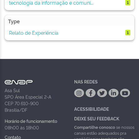
tecnologia da informação e comuni...
1
Type
Relato de Experiência
1
NAS REDES
Asa Sul
SPO Área Especial 2-A
CEP 70.610-900
ACESSIBILIDADE
Brasília/DF
DEIXE SEU FEEDBACK
Horário de funcionamento
Compartilhe conosco
se nossos
08h00 às 18h00
canais estão adequados pra
Contato
você? Elogios também são