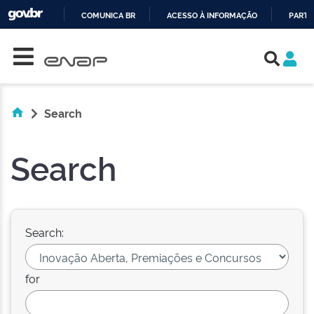
COMUNICA BR
ACESSO À INFORMAÇÃO
PARTI
Skip navigation
IR
PARA
O
CONTEÚDO
Search
Search
Search:
for