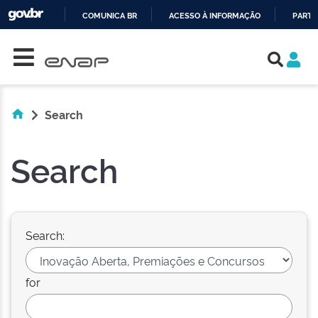
COMUNICA BR
ACESSO À INFORMAÇÃO
PARTI
Skip navigation
IR
PARA
O
CONTEÚDO
Search
Search
Search:
for