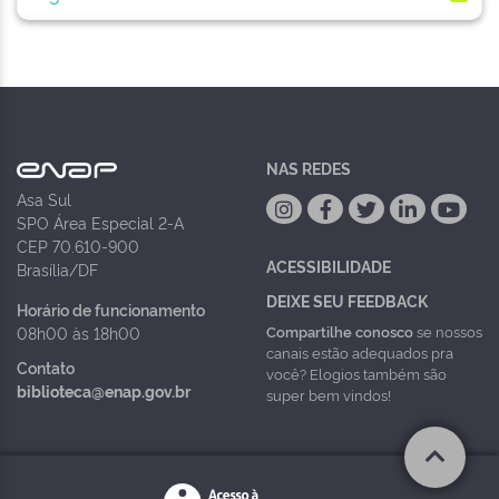
NAS REDES
Asa Sul
SPO Área Especial 2-A
CEP 70.610-900
ACESSIBILIDADE
Brasília/DF
DEIXE SEU FEEDBACK
Horário de funcionamento
Compartilhe conosco
se nossos
08h00 às 18h00
canais estão adequados pra
Contato
você? Elogios também são
biblioteca@enap.gov.br
super bem vindos!