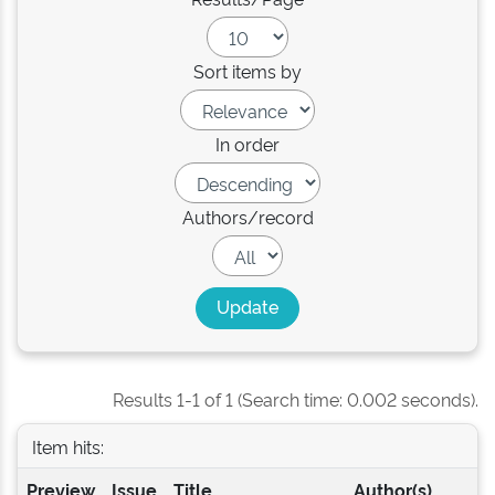
Sort items by
In order
Authors/record
Results 1-1 of 1 (Search time: 0.002 seconds).
Item hits:
Preview
Issue
Title
Author(s)