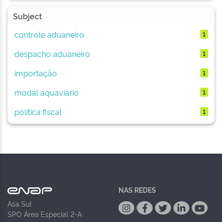
Subject
controle aduaneiro
1
despacho aduaneiro
1
importação
1
modal aquaviário
1
política fiscal
1
NAS REDES
Asa Sul
SPO Área Especial 2-A