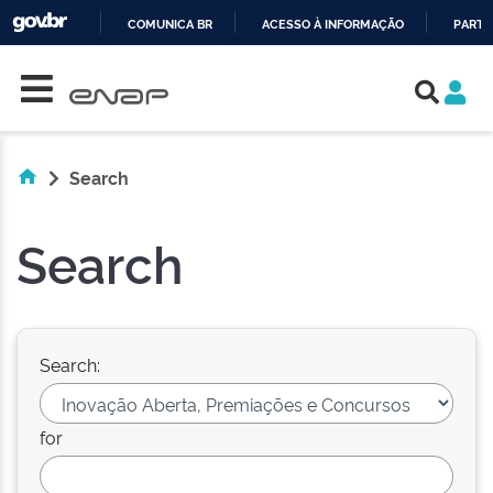
COMUNICA BR
ACESSO À INFORMAÇÃO
PARTI
Skip navigation
IR
PARA
O
CONTEÚDO
Search
Search
Search:
for