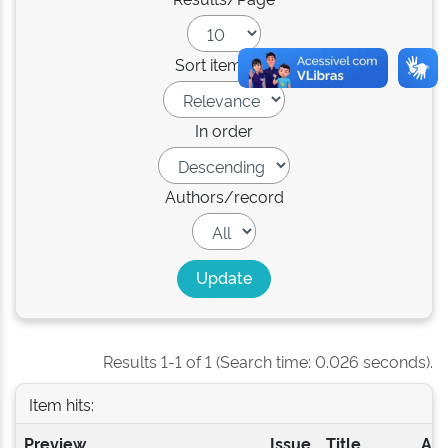
Sort items by
In order
Authors/record
Results 1-1 of 1 (Search time: 0.026 seconds).
Item hits:
Preview
Issue
Title
Aut