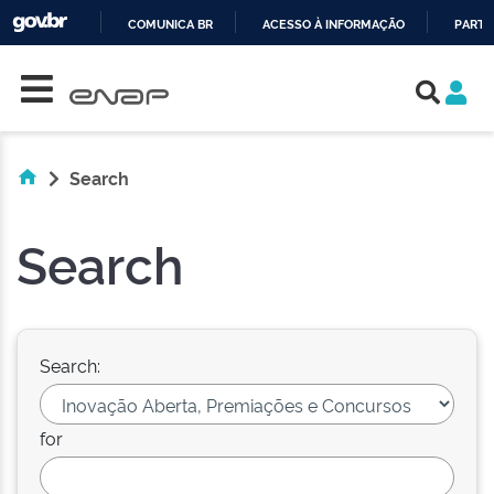
COMUNICA BR
ACESSO À INFORMAÇÃO
PARTI
Skip navigation
IR
PARA
O
CONTEÚDO
Search
Search
Search:
for