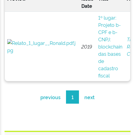
Date
1º lugar:
Projeto b-
CPF e b-
CNPJ:
Tho
2019
blockchain
Ron
das bases
Ces
de
cadastro
fiscal
previous
1
next