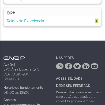
Type
Relato de Experiência
1
NAS REDES
Asa Sul
SPO Área Especial 2-A
CEP 70.610-900
ACESSIBILIDADE
Brasília/DF
DEIXE SEU FEEDBACK
Horário de funcionamento
Compartilhe conosco
se nossos
08h00 às 18h00
canais estão adequados pra
Contato
você? Elogios também são
biblioteca@enap.gov.br