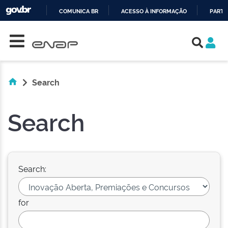
COMUNICA BR
ACESSO À INFORMAÇÃO
PARTI
Skip navigation
IR
PARA
O
CONTEÚDO
Search
Search
Search:
for