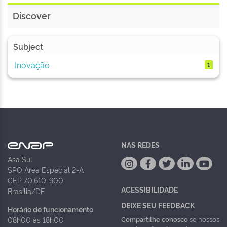
Discover
Subject
Inovação
1
NAS REDES
Asa Sul
SPO Área Especial 2-A
CEP 70.610-900
ACESSIBILIDADE
Brasília/DF
DEIXE SEU FEEDBACK
Horário de funcionamento
Compartilhe conosco
se nossos
08h00 às 18h00