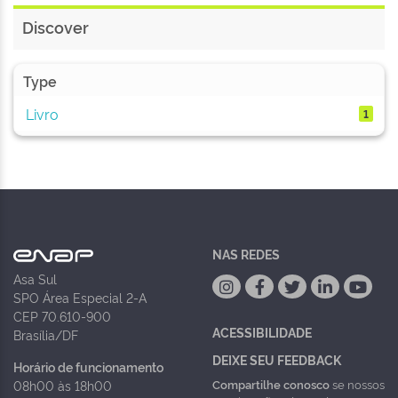
Discover
Type
Livro
1
NAS REDES
Asa Sul
SPO Área Especial 2-A
CEP 70.610-900
ACESSIBILIDADE
Brasília/DF
DEIXE SEU FEEDBACK
Horário de funcionamento
Compartilhe conosco
se nossos
08h00 às 18h00