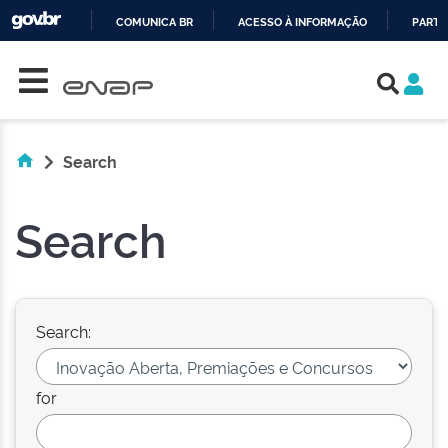
COMUNICA BR
ACESSO À INFORMAÇÃO
PARTI
Skip navigation
IR
PARA
O
CONTEÚDO
Search
Search
Search:
for