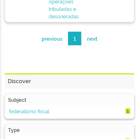
operações
tributadas e
desoneradas
previous
1
next
Discover
Subject
federalismo fiscal
1
Type