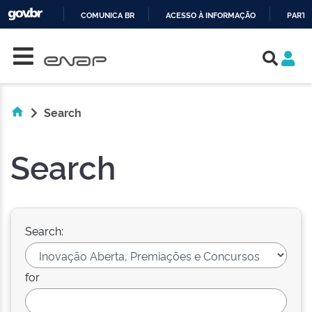
COMUNICA BR
ACESSO À INFORMAÇÃO
PARTI
Skip navigation
IR
PARA
O
CONTEÚDO
Search
Search
Search:
for