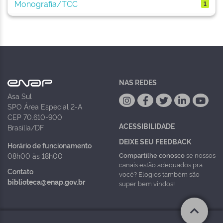
Monografia/TCC
1
NAS REDES
Asa Sul
SPO Área Especial 2-A
CEP 70.610-900
ACESSIBILIDADE
Brasília/DF
DEIXE SEU FEEDBACK
Horário de funcionamento
Compartilhe conosco
se nossos
08h00 às 18h00
canais estão adequados pra
Contato
você? Elogios também são
biblioteca@enap.gov.br
super bem vindos!