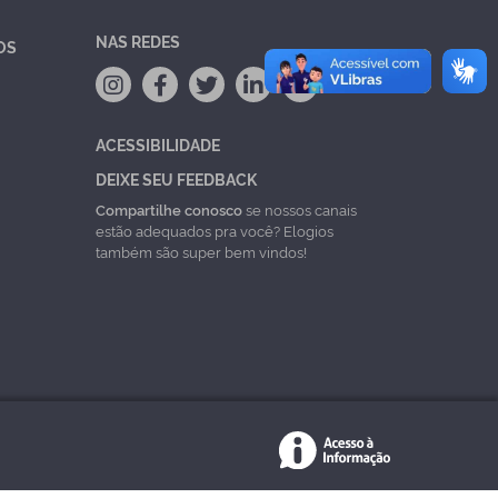
NAS REDES
OS
ACESSIBILIDADE
DEIXE SEU FEEDBACK
Compartilhe conosco
se nossos canais
estão adequados pra você? Elogios
também são super bem vindos!