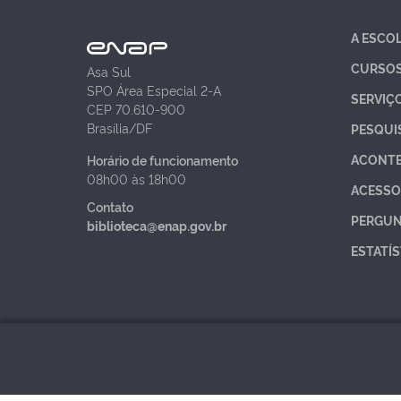
A ESCO
CURSO
Asa Sul
SPO Área Especial 2-A
SERVIÇ
CEP 70.610-900
Brasília/DF
PESQUI
ACONT
Horário de funcionamento
08h00 às 18h00
ACESSO
Contato
PERGUN
biblioteca@enap.gov.br
ESTATÍS