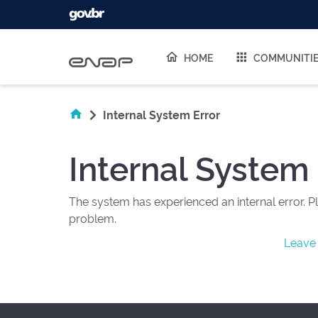
Skip navigation
HOME
COMMUNITI
Internal System Error
Internal System 
The system has experienced an internal error. Pl
problem.
Leave 