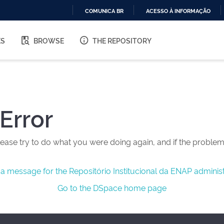
COMUNICA BR
ACESSO À INFORMAÇÃO
IR
PARA
ES
BROWSE
THE REPOSITORY
O
CONTEÚDO
Error
ease try to do what you were doing again, and if the problem 
a message for the Repositório Institucional da ENAP administ
Go to the DSpace home page