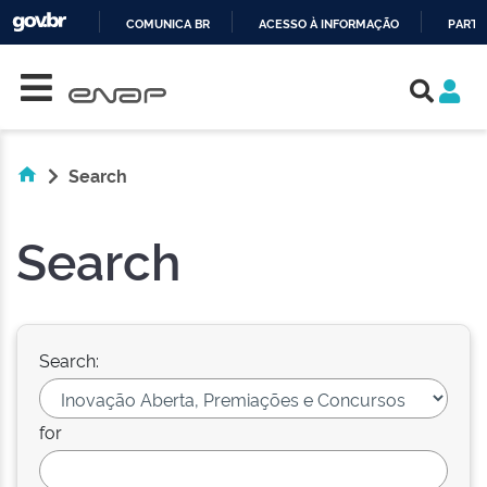
COMUNICA BR
ACESSO À INFORMAÇÃO
PARTI
Skip navigation
IR
PARA
O
CONTEÚDO
Search
Search
Search:
for