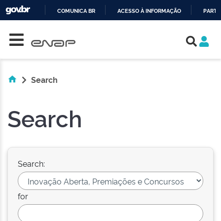
COMUNICA BR
ACESSO À INFORMAÇÃO
PARTI
Skip navigation
IR
PARA
O
CONTEÚDO
Search
Search
Search:
for