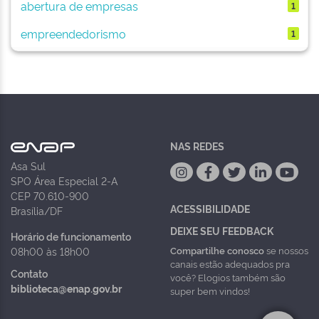
abertura de empresas
1
empreendedorismo
1
NAS REDES
Asa Sul
SPO Área Especial 2-A
CEP 70.610-900
ACESSIBILIDADE
Brasília/DF
DEIXE SEU FEEDBACK
Horário de funcionamento
Compartilhe conosco
se nossos
08h00 às 18h00
canais estão adequados pra
Contato
você? Elogios também são
biblioteca@enap.gov.br
super bem vindos!